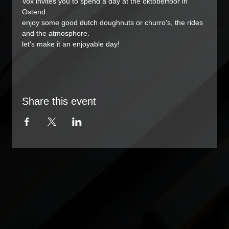
Vox invites you to spend a day at the oktoberfoor in 
Ostend.
enjoy some good dutch doughnuts or churro's, the rides 
and the atmosphere.
let's make it an enjoyable day!
Share this event